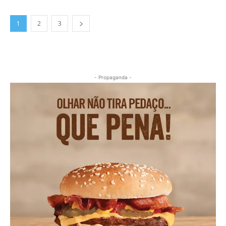
1
2
3
- Propaganda -