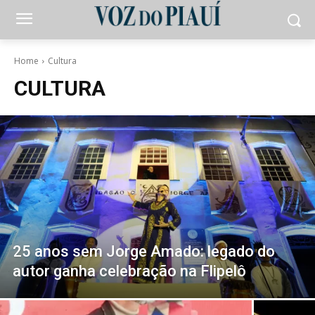
Home
Cultura
CULTURA
25 anos sem Jorge Amado: legado do
autor ganha celebração na Flipelô