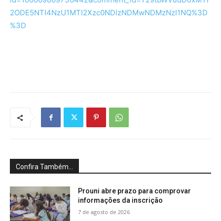
2ODE5NTI4NzU1MTI2Xzc0NDIzNDMwNDMzNzI1NQ%3D
%3D
Confira Também...
Prouni abre prazo para comprovar
informações da inscrição
7 de agosto de 2026