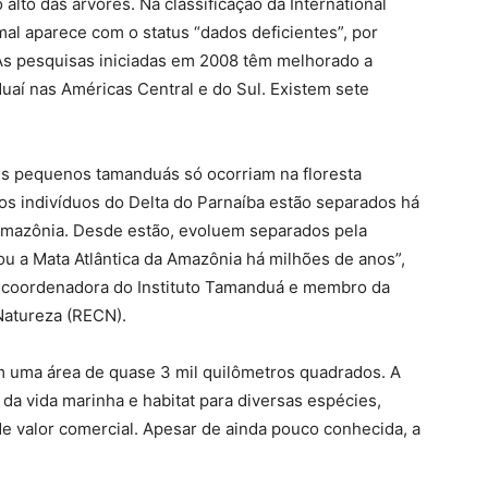
alto das árvores. Na classificação da International
mal aparece com o status “dados deficientes”, por
As pesquisas iniciadas em 2008 têm melhorado a
aí nas Américas Central e do Sul. Existem sete
es pequenos tamanduás só ocorriam na floresta
os indivíduos do Delta do Parnaíba estão separados há
Amazônia. Desde estão, evoluem separados pela
ou a Mata Atlântica da Amazônia há milhões de anos”,
a, coordenadora do Instituto Tamanduá e membro da
Natureza (RECN).
m uma área de quase 3 mil quilômetros quadrados. A
da vida marinha e habitat para diversas espécies,
de valor comercial. Apesar de ainda pouco conhecida, a