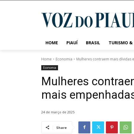
HOME
PIAUÍ
BRASIL
TURISMO &
Home
Economia
Mulheres contraem mais dívidas 
Economia
Mulheres contrae
mais empenhadas 
24 de março de 2025
Share