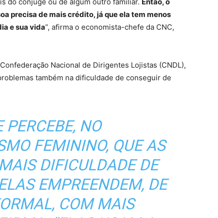
is do cônjuge ou de algum outro familiar.
Então, o
a precisa de mais crédito, já que ela tem menos
ia e sua vida
”, afirma o economista-chefe da CNC,
 Confederação Nacional de Dirigentes Lojistas (CNDL),
á problemas também na dificuldade de conseguir de
E PERCEBE, NO
MO FEMININO, QUE AS
MAIS DIFICULDADE DE
 ELAS EMPREENDEM, DE
FORMAL, COM MAIS