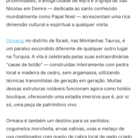
proximidades, a antiga cidade de Myra e a Igreja de São
Nicolau em Demre — dedicada ao santo conhecido
mundialmente como Papai Noel — acrescentam uma rica
dimensão cultural e espiritual a qualquer visita.
Ormana
, no distrito de İbradı, nas Montanhas Taurus, é
um paraíso escondido diferente de qualquer outro lugar
na Turquia. A vila é celebrada pelas suas extraordinárias
“casas de botão” — construídas inteiramente com pedra
local e madeira de cedro, sem argamassa, utilizando
técnicas transmitidas de geração em geração. Muitas
dessas estruturas notáveis funcionam agora como hotéis
boutique, oferecendo uma estadia imersiva que é, por si
só, uma peça de patrimônio vivo.
Ormana é também um destino para os sentidos:
cogumelos
morchella
, ervas nativas, uvas e melaço de
uva combinados com queijo de cabra local de gado criado