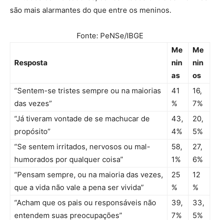
são mais alarmantes do que entre os meninos.
Fonte: PeNSe/IBGE
Me
Me
Resposta
nin
nin
as
os
“Sentem-se tristes sempre ou na maiorias
41
16,
das vezes”
%
7%
“Já tiveram vontade de se machucar de
43,
20,
propósito”
4%
5%
“Se sentem irritados, nervosos ou mal-
58,
27,
humorados por qualquer coisa”
1%
6%
“Pensam sempre, ou na maioria das vezes,
25
12
que a vida não vale a pena ser vivida”
%
%
“Acham que os pais ou responsáveis não
39,
33,
entendem suas preocupações”
7%
5%