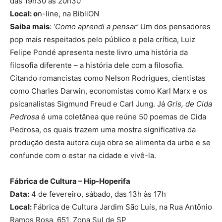
das 19h30 às 20h30
Local: o
n-line, na BibliON
Saiba mais
: ‘
Como aprendi a pensar’
Um dos pensadores
pop mais respeitados pelo público e pela crítica, Luiz
Felipe Pondé apresenta neste livro uma história da
filosofia diferente – a história dele com a filosofia.
Citando romancistas como Nelson Rodrigues, cientistas
como Charles Darwin, economistas como Karl Marx e os
psicanalistas Sigmund Freud e Carl Jung. Já
Gris, de Cida
Pedrosa
é uma coletânea que reúne 50 poemas de Cida
Pedrosa, os quais trazem uma mostra significativa da
produção desta autora cuja obra se alimenta da urbe e se
confunde com o estar na cidade e vivê-la.
Fábrica de Cultura – Hip-Hoperifa
Data:
4 de fevereiro, sábado, das 13h às 17h
Local:
Fábrica de Cultura Jardim São Luís, na Rua Antônio
Ramos Rosa, 651, Zona Sul de SP